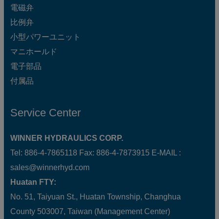
電磁弁
比例弁
小型パワーユニット
マニホールド
電子部品
付属品
Service Center
WINNER HYDRAULICS CORP.
Tel: 886-4-7865118 Fax: 886-4-7873915 E-MAIL :
sales@winnerhyd.com
Huatan FTY:
No. 51, Taiyuan St., Huatan Township, Changhua
County 503007, Taiwan (Management Center)