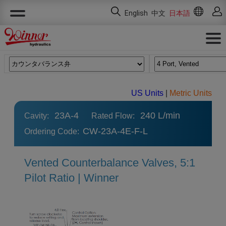
クッキー利用の管理について
English
中文
日本語
US Units
|
Metric Units
23A-4
240 L/min
Cavity:
Rated Flow:
CW-23A-4E-F-L
Ordering Code:
Vented Counterbalance Valves, 5:1
Pilot Ratio | Winner