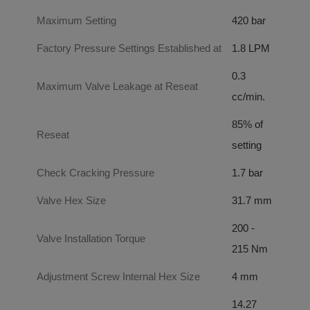
Maximum Setting
420 bar
Factory Pressure Settings Established at
1.8 LPM
0.3
Maximum Valve Leakage at Reseat
cc/min.
85% of
Reseat
setting
Check Cracking Pressure
1.7 bar
Valve Hex Size
31.7 mm
200 -
Valve Installation Torque
215 Nm
Adjustment Screw Internal Hex Size
4 mm
14.27