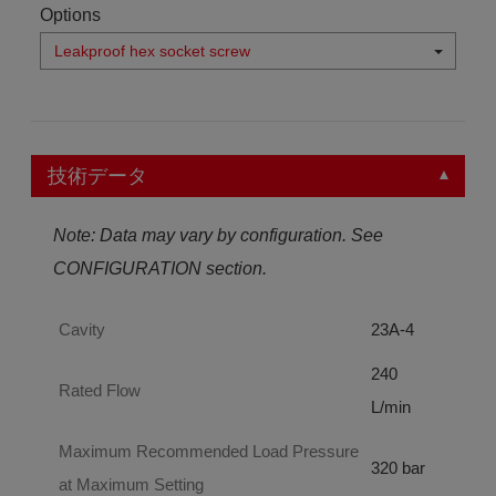
Options
Leakproof hex socket screw
技術データ
Note: Data may vary by configuration. See
CONFIGURATION section.
Cavity
23A-4
240
Rated Flow
L/min
Maximum Recommended Load Pressure
320 bar
at Maximum Setting