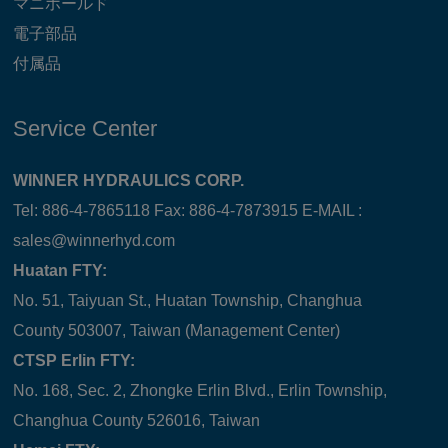
マニホールド
電子部品
付属品
Service Center
WINNER HYDRAULICS CORP.
Tel: 886-4-7865118 Fax: 886-4-7873915 E-MAIL :
sales@winnerhyd.com
Huatan FTY:
No. 51, Taiyuan St., Huatan Township, Changhua
County 503007, Taiwan (Management Center)
CTSP Erlin FTY:
No. 168, Sec. 2, Zhongke Erlin Blvd., Erlin Township,
Changhua County 526016, Taiwan