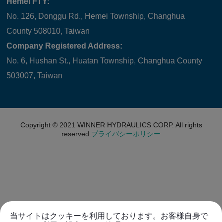
Hemei FTY:
No. 126, Donggu Rd., Hemei Township, Changhua
County 508010, Taiwan
Company Registered Address:
No. 6, Hushan St., Huatan Township, Changhua County
503007, Taiwan
Copyright © 2021
WINNER HYDRAULICS CORP.
All rights
reserved.
プライバシーポリシー
当サイトはクッキーを利用しております。お客様自身で