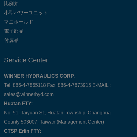
比例弁
小型パワーユニット
マニホールド
電子部品
付属品
Service Center
WINNER HYDRAULICS CORP.
Tel: 886-4-7865118 Fax: 886-4-7873915 E-MAIL :
sales@winnerhyd.com
Huatan FTY:
No. 51, Taiyuan St., Huatan Township, Changhua
County 503007, Taiwan (Management Center)
CTSP Erlin FTY: