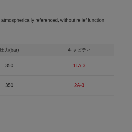
 atmospherically referenced, without relief function
圧力(bar)
キャビティ
350
11A-3
350
2A-3