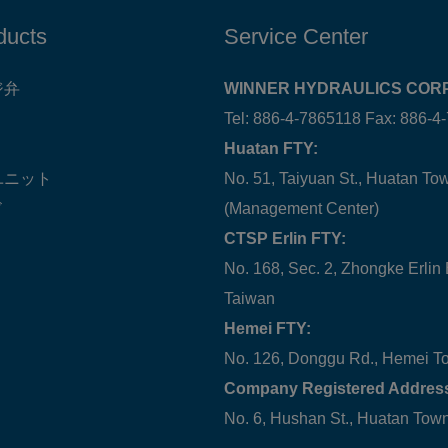
ducts
Service Center
ジ弁
WINNER HYDRAULICS CORP
Tel: 886-4-7865118 Fax: 886-4
Huatan FTY:
ユニット
No. 51, Taiyuan St., Huatan T
ド
(Management Center)
CTSP Erlin FTY:
No. 168, Sec. 2, Zhongke Erlin
Taiwan
Hemei FTY:
No. 126, Donggu Rd., Hemei T
Company Registered Addres
No. 6, Hushan St., Huatan To