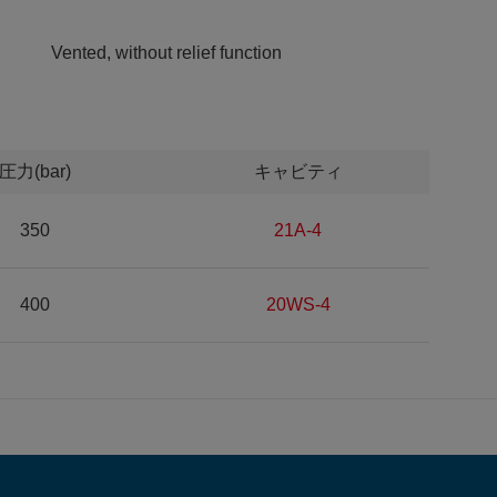
Vented, without relief function
圧力(bar)
キャビティ
350
21A-4
400
20WS-4