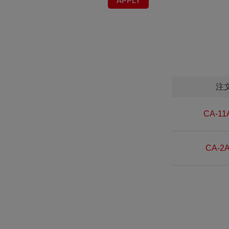
APPLY
注
CA-11
CA-2A