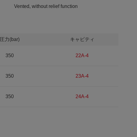
Vented, without relief function
圧力(bar)
キャビティ
350
22A-4
350
23A-4
350
24A-4