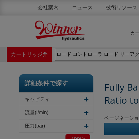
クッキー利用の管理について
会社案内
ニュース
技術リソース
カ
カートリッジ弁
詳細条件で探す
Fully Ba
Ratio t
キャビティ
流量(l/min)
ページネーショ
圧力(bar)