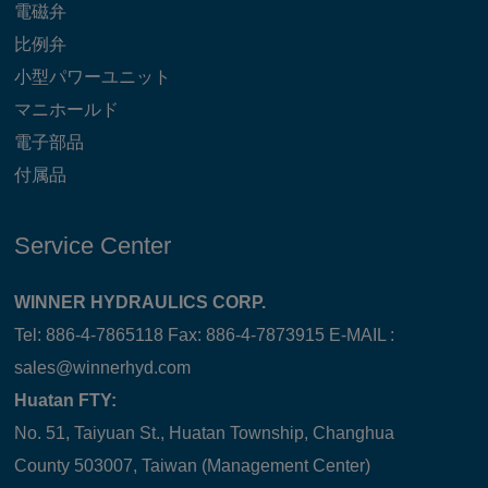
電磁弁
比例弁
小型パワーユニット
マニホールド
電子部品
付属品
Service Center
WINNER HYDRAULICS CORP.
Tel: 886-4-7865118 Fax: 886-4-7873915 E-MAIL :
sales@winnerhyd.com
Huatan FTY:
No. 51, Taiyuan St., Huatan Township, Changhua
County 503007, Taiwan (Management Center)