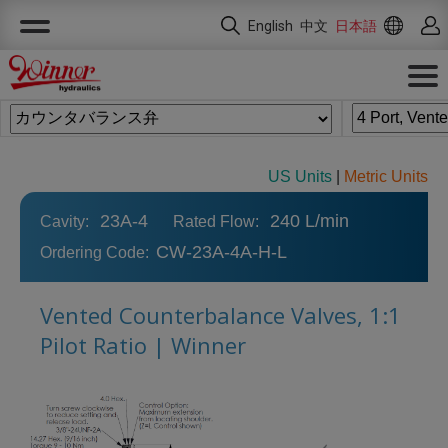
クッキー利用の管理について
English
中文
日本語
US Units
|
Metric Units
23A-4
240 L/min
Cavity:
Rated Flow:
CW-23A-4A-H-L
Ordering Code:
Vented Counterbalance Valves, 1:1
Pilot Ratio | Winner