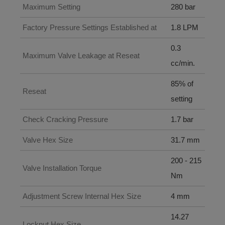
Maximum Setting
280 bar
Factory Pressure Settings Established at
1.8 LPM
0.3
Maximum Valve Leakage at Reseat
cc/min.
85% of
Reseat
setting
Check Cracking Pressure
1.7 bar
Valve Hex Size
31.7 mm
200 - 215
Valve Installation Torque
Nm
Adjustment Screw Internal Hex Size
4 mm
14.27
Locknut Hex Size