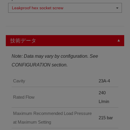
Leakproof hex socket screw
技術データ
Note: Data may vary by configuration. See
CONFIGURATION section.
Cavity
23A-4
240
Rated Flow
L/min
Maximum Recommended Load Pressure
215 bar
at Maximum Setting