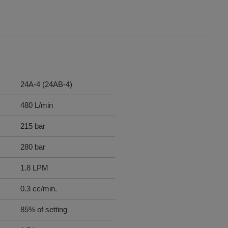
24A-4 (24AB-4)
480 L/min
215 bar
280 bar
1.8 LPM
0.3 cc/min.
85% of setting