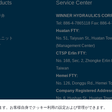
ducts
Service Center
ジ弁
WINNER HYDRAULICS CORP
Tel: 886-4-7865118 Fax: 886-4
Huatan FTY:
ユニット
No. 51, Taiyuan St., Huatan T
ド
(Management Center)
CTSP Erlin FTY:
No. 168, Sec. 2, Zhongke Erlin
Taiwan
Hemei FTY:
No. 126, Donggu Rd., Hemei T
Company Registered Addres
No. 6, Hushan St., Huatan To
ます。お客様自身でクッキー利用の設定および管理ができます。