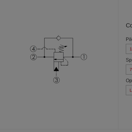
Co
Pil
1
Sp
7
p
Op
L