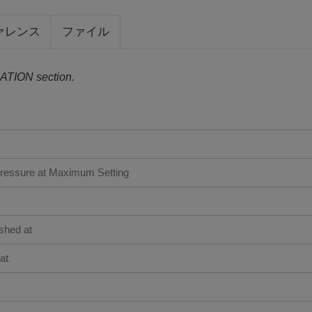
ァレンス
ファイル
ATION section.
ssure at Maximum Setting
shed at
at