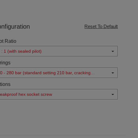
nfiguration
Reset To Default
ot Ratio
 : 1 (with sealed pilot)
rings
0 - 280 bar (standard setting 210 bar, cracking
ressure 1.5 bar)
tions
eakproof hex socket screw