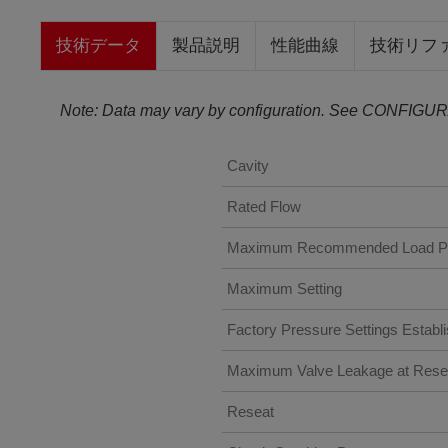
技術データ
製品説明
性能曲線
技術リフ
Note: Data may vary by configuration. See CONFIGUR
Cavity
Rated Flow
Maximum Recommended Load Pre
Maximum Setting
Factory Pressure Settings Establi
Maximum Valve Leakage at Rese
Reseat