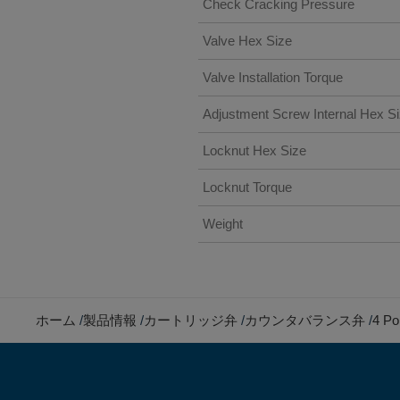
Check Cracking Pressure
Valve Hex Size
Valve Installation Torque
Adjustment Screw Internal Hex S
Locknut Hex Size
Locknut Torque
Weight
ホーム
製品情報
カートリッジ弁
カウンタバランス弁
4 Po