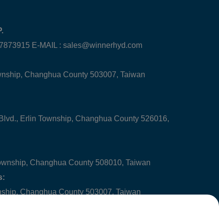
.
-7873915 E-MAIL :
sales@winnerhyd.com
ownship, Changhua County 503007, Taiwan
 Blvd., Erlin Township, Changhua County 526016,
ownship, Changhua County 508010, Taiwan
s:
wnship, Changhua County 503007, Taiwan