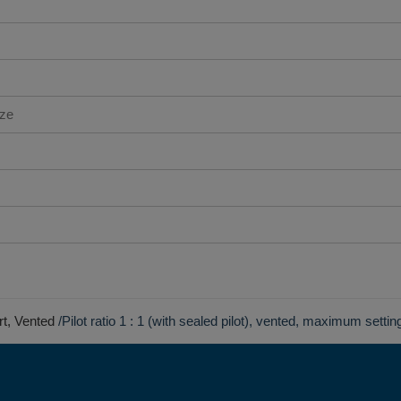
ize
rt, Vented
Pilot ratio 1 : 1 (with sealed pilot), vented, maximum setti