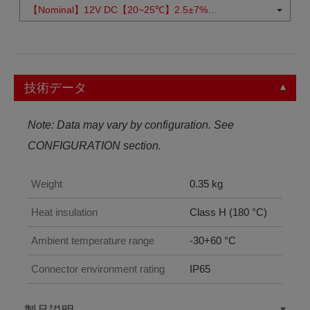
【Nominal】12V DC【20~25℃】2.5±7%
【Proportional Control】2600 mA
技術データ
Note: Data may vary by configuration. See
CONFIGURATION section.
Weight
0.35 kg
Heat insulation
Class H (180 °C)
Ambient temperature range
-30+60 °C
Connector environment rating
IP65