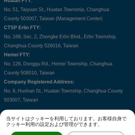
Huatan FTY:
No. 51, Taiyuan St., Huatan Township, Changhua
County 503007, Taiwan (Management Center)
CTSP Erlin FTY:
No. 168, Sec. 2, Zhongke Erlin Blvd., Erlin Township,
Changhua County 526016, Taiwan
Hemei FTY:
No. 126, Donggu Rd., Hemei Township, Changhua
County 508010, Taiwan
Company Registered Address:
No. 6, Hushan St., Huatan Township, Changhua County
503007, Taiwan
当サイトはクッキーを利用しております。お客様自身で
クッキー利用の設定および管理ができます。
Copyright © 2021
WINNER HYDRAULICS CORP.
All rights