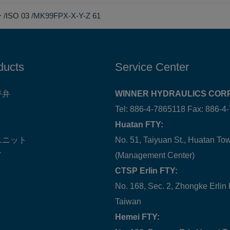
ー
ISO 03
MK99FPX-X-Y-Z 61
ducts
Service Center
ジ弁
WINNER HYDRAULICS CORP
Tel: 886-4-7865118 Fax: 886-4
Huatan FTY:
ユニット
No. 51, Taiyuan St., Huatan T
ド
(Management Center)
CTSP Erlin FTY:
No. 168, Sec. 2, Zhongke Erlin
Taiwan
Hemei FTY: