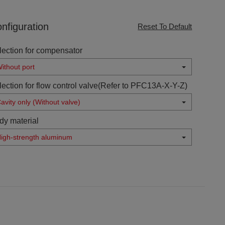
nfiguration
Reset To Default
lection for compensator
ithout port
lection for flow control valve(Refer to PFC13A-X-Y-Z)
avity only (Without valve)
dy material
igh-strength aluminum