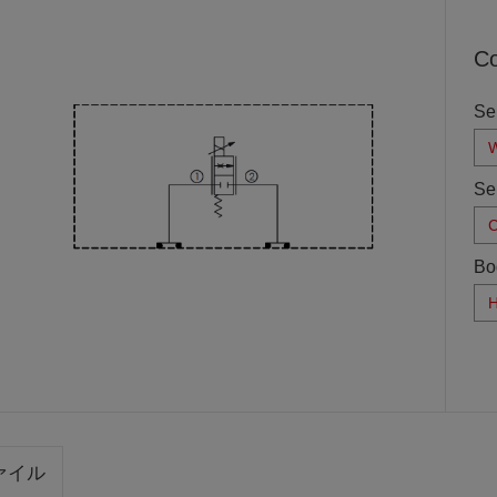
Co
Se
W
Se
C
Bo
H
ァイル